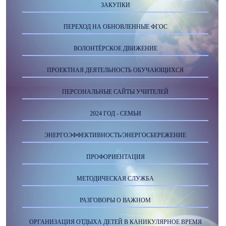
ЗАКУПКИ
ПЕРЕХОД НА ОБНОВЛЕННЫЕ ФГОС
ВОЛОНТЁРСКОЕ ДВИЖЕНИЕ
ПРОЕКТНАЯ ДЕЯТЕЛЬНОСТЬ ОБУЧАЮЩИХСЯ
ПЕРСОНАЛЬНЫЕ САЙТЫ УЧИТЕЛЕЙ
2024 ГОД - СЕМЬИ
ЭНЕРГОЭФФЕКТИВНОСТЬ/ЭНЕРГОСБЕРЕЖЕНИЕ
ПРОФОРИЕНТАЦИЯ
МЕТОДИЧЕСКАЯ СЛУЖБА
РАЗГОВОРЫ О ВАЖНОМ
ОРГАНИЗАЦИЯ ОТДЫХА ДЕТЕЙ В КАНИКУЛЯРНОЕ ВРЕМЯ