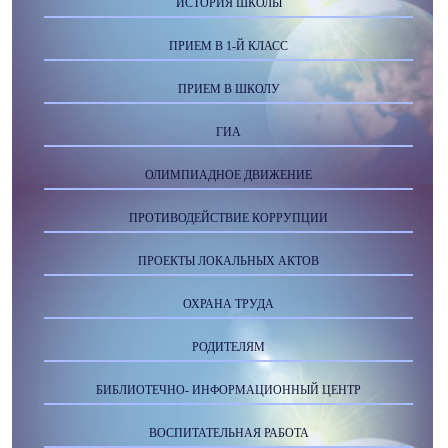
ИСТОРИЯ ШКОЛЫ
ПРИЕМ В 1-Й КЛАСС
ПРИЕМ В ШКОЛУ
ГИА
ОЛИМПИАДНОЕ ДВИЖЕНИЕ
ПРОТИВОДЕЙСТВИЕ КОРРУПЦИИ
ПРОЕКТЫ ЛОКАЛЬНЫХ АКТОВ
ОХРАНА ТРУДА
РОДИТЕЛЯМ
БИБЛИОТЕЧНО- ИНФОРМАЦИОННЫЙ ЦЕНТР
ВОСПИТАТЕЛЬНАЯ РАБОТА