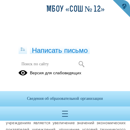
МБОУ «СОШ № 12»
Написать письмо
ЭНЕРГОЭФФЕКТИВНОСТЬ/
Версия для слабовидящих
ЭНЕРГОСБЕРЕЖЕНИЕ
Энергосбережение
– деятельность (практическая, научная,
организационная, информационная), направленная на
Сведения об образовательной организации
рациональное и экономное использование преобразованной
и первичной энергии и природных энергоресурсов.
Ключевой целью энергосбережения в образовательных
учреждениях является увеличение значений экономических
показателей учреждений, улучшение условий технического