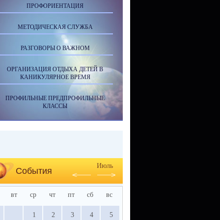
ПРОФОРИЕНТАЦИЯ
МЕТОДИЧЕСКАЯ СЛУЖБА
РАЗГОВОРЫ О ВАЖНОМ
ОРГАНИЗАЦИЯ ОТДЫХА ДЕТЕЙ В
КАНИКУЛЯРНОЕ ВРЕМЯ
ПРОФИЛЬНЫЕ ПРЕДПРОФИЛЬНЫЕ
КЛАССЫ
Июль
События
вт
ср
чт
пт
сб
вс
1
2
3
4
5