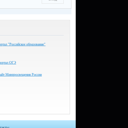
ртал "Российское образование"
портал ОГЭ
айт Минпросвещения России
такты