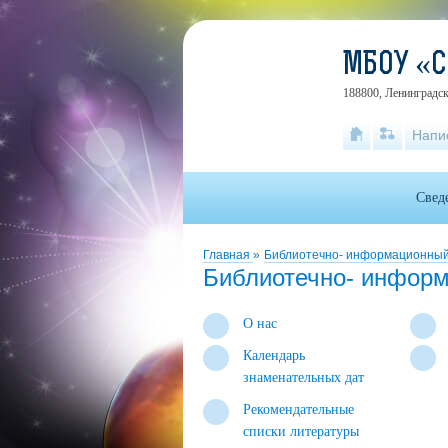
МБОУ «
188800, Ленинградск
Напи
Свед
Главная
»
Библиотечно- информационный
Библиотечно- инфор
О нас
Календарь
знаменательных дат
Рекомендательные
списки литературы