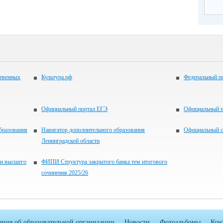
ственных
Культура.рф
Федеральный по
Официальный портал ЕГЭ
Официальный 
бразования
Навигатор дополнительного образования
Официальный с
Ленинградской области
 и высшего
ФИПИ Структура закрытого банка тем итогового
сочинения 2025/26
ения об образовательной организации
Новости
Фотоальбомы
Кон