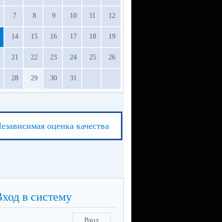
7
8
9
10
11
12
14
15
16
17
18
19
21
22
23
24
25
26
28
29
30
31
езависимая оценка качества
Вход в систему
Вход