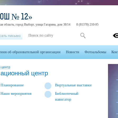
СОШ № 12»
ая область, город Выборг, улица Гагарина, дом 38/14
8 (81378) 210-95
сать письмо
ения об образовательной организации
Новости
Фотоальбомы
Кон
 центр
мационный центр
Планирование
Виртуальные выставки
Наши мероприятия
Библиотечный
навигатор