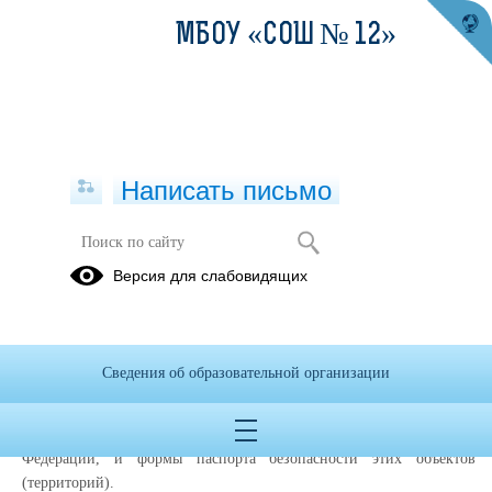
МБОУ «СОШ № 12»
Написать письмо
Пропускной и внутриобъектовый
Версия для слабовидящих
режим
Постановление Правительства РФ от 2 августа 2019 г. № 1006
"Об утверждении требований к антитеррористической
Сведения об образовательной организации
защищенности объектов (территорий) Министерства просвещения
Российской Федерации и объектов (территорий), относящихся к
сфере деятельности Министерства просвещения Российской
Федерации, и формы паспорта безопасности этих объектов
(территорий).