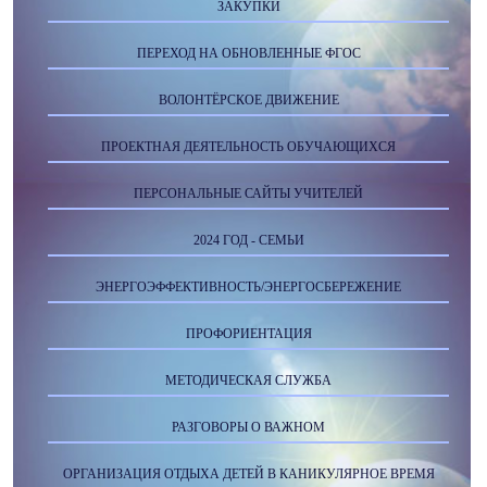
ЗАКУПКИ
ПЕРЕХОД НА ОБНОВЛЕННЫЕ ФГОС
ВОЛОНТЁРСКОЕ ДВИЖЕНИЕ
ПРОЕКТНАЯ ДЕЯТЕЛЬНОСТЬ ОБУЧАЮЩИХСЯ
ПЕРСОНАЛЬНЫЕ САЙТЫ УЧИТЕЛЕЙ
2024 ГОД - СЕМЬИ
ЭНЕРГОЭФФЕКТИВНОСТЬ/ЭНЕРГОСБЕРЕЖЕНИЕ
ПРОФОРИЕНТАЦИЯ
МЕТОДИЧЕСКАЯ СЛУЖБА
РАЗГОВОРЫ О ВАЖНОМ
ОРГАНИЗАЦИЯ ОТДЫХА ДЕТЕЙ В КАНИКУЛЯРНОЕ ВРЕМЯ